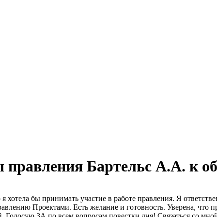
 правления Бартельс А.А. к о
 я хотела бы принимать участие в работе правления. Я ответств
авлению Проектами. Есть желание и готовность. Уверена, что п
 Голосую ЗА по всем вопросам повестки дня! Связаться со мной