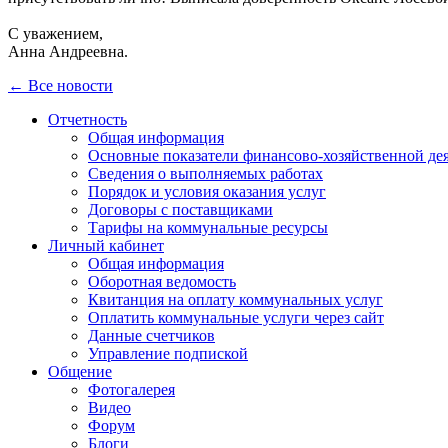
С уважением,
Анна Андреевна.
← Все новости
Отчетность
Общая информация
Основные показатели финансово-хозяйственной де
Сведения о выполняемых работах
Порядок и условия оказания услуг
Договоры с поставщиками
Тарифы на коммунальные ресурсы
Личный кабинет
Общая информация
Оборотная ведомость
Квитанция на оплату коммунальных услуг
Оплатить коммунальные услуги через сайт
Данные счетчиков
Управление подпиской
Общение
Фотогалерея
Видео
Форум
Блоги