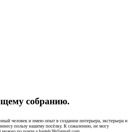
бщему собранию.
енный человек и имею опыт в создании интерьера, экстерьера и
ринесу пользу нашему посёлку. К сожалению, не могу
 можно по почте a.bartels38@gmail.com